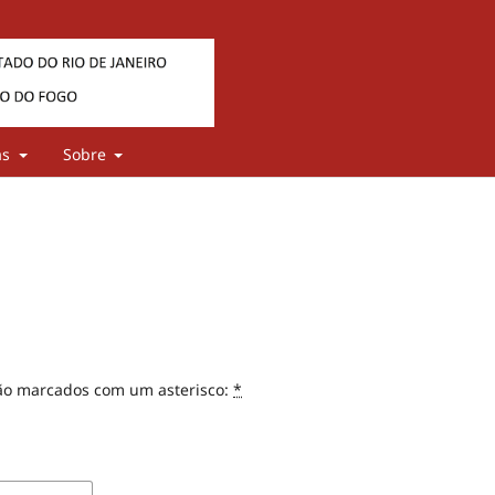
as
Sobre
ão marcados com um asterisco:
*